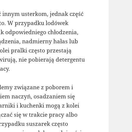
 innym usterkom, jednak część
sto. W przypadku lodówek
ak odpowiedniego chłodzenia,
dzenia, nadmierny hałas lub
lei pralki często przestają
rują, nie pobierają detergentu
acy.
blemy związane z poborem i
em naczyń, osadzaniem się
rniki i kuchenki mogą z kolei
czać się w trakcie pracy albo
zypadku suszarek często