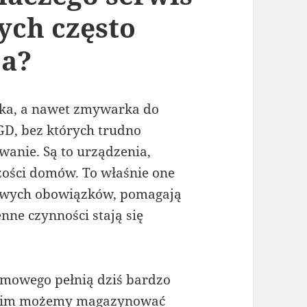
ch często
ca?
nka, a nawet zmywarka do
GD, bez których trudno
wanie. Są to urządzenia,
zości domów. To właśnie one
wych obowiązków, pomagają
enne czynności stają się
mowego pełnią dziś bardzo
 nim możemy magazynować