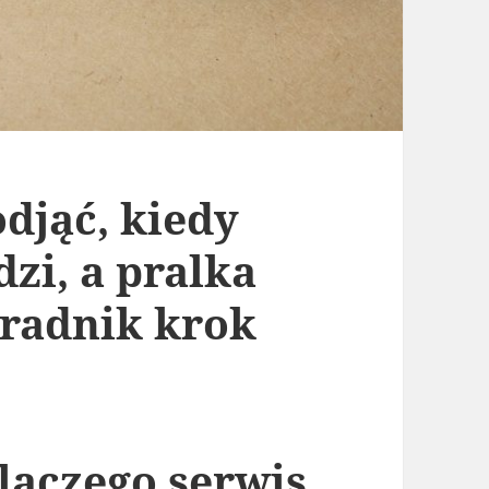
odjąć, kiedy
zi, a pralka
radnik krok
laczego serwis