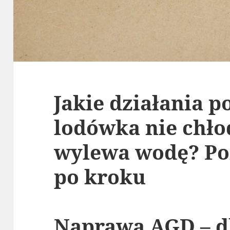
Jakie działania p
lodówka nie chłod
wylewa wodę? Po
po kroku
Naprawa AGD – d