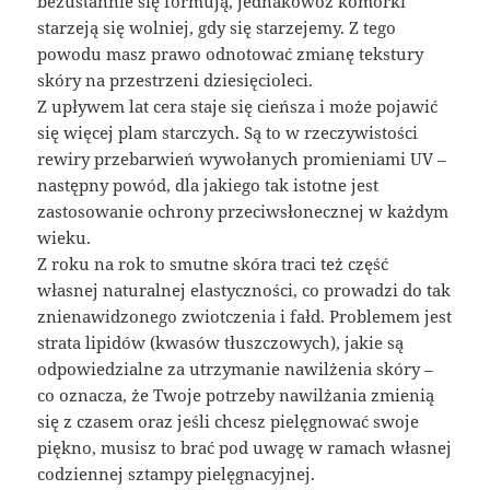
bezustannie się formują, jednakowoż komórki
starzeją się wolniej, gdy się starzejemy. Z tego
powodu masz prawo odnotować zmianę tekstury
skóry na przestrzeni dziesięcioleci.
Z upływem lat cera staje się cieńsza i może pojawić
się więcej plam starczych. Są to w rzeczywistości
rewiry przebarwień wywołanych promieniami UV –
następny powód, dla jakiego tak istotne jest
zastosowanie ochrony przeciwsłonecznej w każdym
wieku.
Z roku na rok to smutne skóra traci też część
własnej naturalnej elastyczności, co prowadzi do tak
znienawidzonego zwiotczenia i fałd. Problemem jest
strata lipidów (kwasów tłuszczowych), jakie są
odpowiedzialne za utrzymanie nawilżenia skóry –
co oznacza, że Twoje potrzeby nawilżania zmienią
się z czasem oraz jeśli chcesz pielęgnować swoje
piękno, musisz to brać pod uwagę w ramach własnej
codziennej sztampy pielęgnacyjnej.