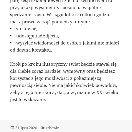
parę sesji szkoleniowych z ich uczestnictwem to
przy okazji wyśmienity sposób na wspólne
spędzanie czasu. W ciągu kilku krótkich godzin
masz prawo zacząć pomiędzy innymi:
• surfować,
• udostępniać zdjęcia,
• wysyłać wiadomości do osób, z jakimi nie miałeś
od dawna kontaktu.
Krok po kroku iluzoryczny świat będzie stawał się
dla Ciebie coraz bardziej wymowny oraz będziesz
korzystać z jego możliwości z pokaźniejszą
pewnością siebie. Nie ma jakichkolwiek powodów,
żeby z tego nie skorzystać, a wyraźnie w XXI wieku
jest to wskazane.
Data
Kategorie
31 lipca 2020
zdrowie