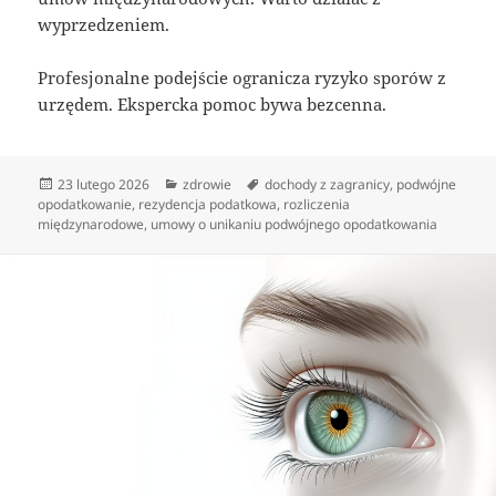
wyprzedzeniem.
Profesjonalne podejście ogranicza ryzyko sporów z
urzędem. Ekspercka pomoc bywa bezcenna.
Data
Kategorie
Tagi
23 lutego 2026
zdrowie
dochody z zagranicy
,
podwójne
publikacji
opodatkowanie
,
rezydencja podatkowa
,
rozliczenia
międzynarodowe
,
umowy o unikaniu podwójnego opodatkowania