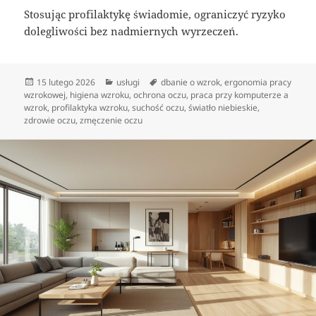
Stosując profilaktykę świadomie, ograniczyć ryzyko
dolegliwości bez nadmiernych wyrzeczeń.
Data
Kategorie
Tagi
15 lutego 2026
usługi
dbanie o wzrok
,
ergonomia pracy
publikacji
wzrokowej
,
higiena wzroku
,
ochrona oczu
,
praca przy komputerze a
wzrok
,
profilaktyka wzroku
,
suchość oczu
,
światło niebieskie
,
zdrowie oczu
,
zmęczenie oczu