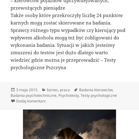
– kierowców pojazdów uprzywilejowanych,
przewożących pieniądze
Także osoby które przekroczyły liczbę 24 punktów
karnych mogą zostać skierowane na badania.
Sprawcy różnego typu wypadków czy kierujący pod
wpływem alkoholu mogą też być zobligowani do
wykonania badania. Sytuacji w jakich jesteśmy
zmuszeni do testów jest dużo dlatego warto
wiedzieć gdzie można je przeprowadzić – Testy
psychologiczne Pszczyna
Data
Kategorie
Tagi
3 maja 2015
biznes
,
praca
Badania kierowców
,
publikacji
Badania psychotechniczne
,
Psychotesty
,
Testy psychologiczne
do Badania psychologiczne kandydatów i kierowców
Dodaj komentarz