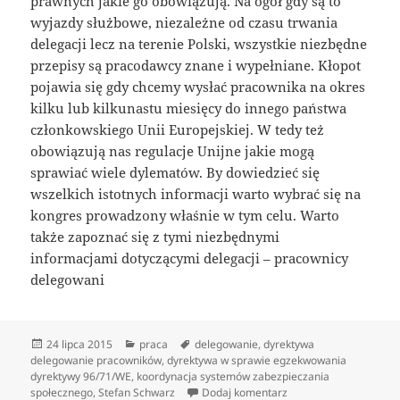
prawnych jakie go obowiązują. Na ogół gdy są to
wyjazdy służbowe, niezależne od czasu trwania
delegacji lecz na terenie Polski, wszystkie niezbędne
przepisy są pracodawcy znane i wypełniane. Kłopot
pojawia się gdy chcemy wysłać pracownika na okres
kilku lub kilkunastu miesięcy do innego państwa
członkowskiego Unii Europejskiej. W tedy też
obowiązują nas regulacje Unijne jakie mogą
sprawiać wiele dylematów. By dowiedzieć się
wszelkich istotnych informacji warto wybrać się na
kongres prowadzony właśnie w tym celu. Warto
także zapoznać się z tymi niezbędnymi
informacjami dotyczącymi delegacji – pracownicy
delegowani
Data
Kategorie
Tagi
24 lipca 2015
praca
delegowanie
,
dyrektywa
publikacji
delegowanie pracowników
,
dyrektywa w sprawie egzekwowania
dyrektywy 96/71/WE
,
koordynacja systemów zabezpieczania
do Jak poprawnie del
społecznego
,
Stefan Schwarz
Dodaj komentarz