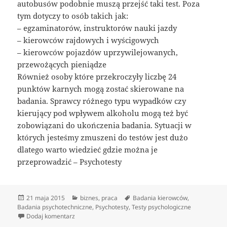
autobusów podobnie muszą przejść taki test. Poza
tym dotyczy to osób takich jak:
– egzaminatorów, instruktorów nauki jazdy
– kierowców rajdowych i wyścigowych
– kierowców pojazdów uprzywilejowanych,
przewożących pieniądze
Również osoby które przekroczyły liczbę 24
punktów karnych mogą zostać skierowane na
badania. Sprawcy różnego typu wypadków czy
kierujący pod wpływem alkoholu mogą też być
zobowiązani do ukończenia badania. Sytuacji w
których jesteśmy zmuszeni do testów jest dużo
dlatego warto wiedzieć gdzie można je
przeprowadzić – Psychotesty
Data
Kategorie
Tagi
21 maja 2015
biznes
,
praca
Badania kierowców
,
publikacji
Badania psychotechniczne
,
Psychotesty
,
Testy psychologiczne
do Kto ma obowiązek wykonania testów
Dodaj komentarz