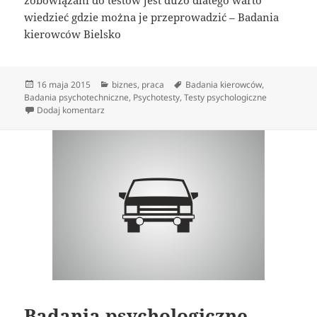
wiedzieć gdzie można je przeprowadzić – Badania
kierowców Bielsko
Data
Kategorie
Tagi
16 maja 2015
biznes
,
praca
Badania kierowców
,
publikacji
Badania psychotechniczne
,
Psychotesty
,
Testy psychologiczne
do Badania psychotechniczne
Dodaj komentarz
Badania psychologiczne