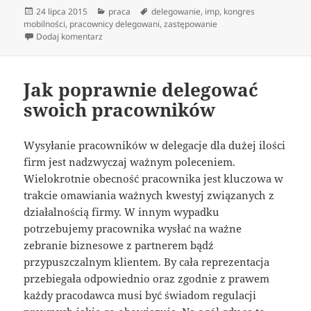
Data
Kategorie
Tagi
24 lipca 2015
praca
delegowanie
,
imp
,
kongres
publikacji
mobilności
,
pracownicy delegowani
,
zastępowanie
do Przepisy unijne a delegowanie pracowników
Dodaj komentarz
Jak poprawnie delegować
swoich pracowników
Wysyłanie pracowników w delegacje dla dużej ilości
firm jest nadzwyczaj ważnym poleceniem.
Wielokrotnie obecność pracownika jest kluczowa w
trakcie omawiania ważnych kwestyj związanych z
działalnością firmy. W innym wypadku
potrzebujemy pracownika wysłać na ważne
zebranie biznesowe z partnerem bądź
przypuszczalnym klientem. By cała reprezentacja
przebiegała odpowiednio oraz zgodnie z prawem
każdy pracodawca musi być świadom regulacji