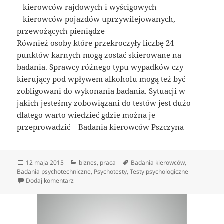
– kierowców rajdowych i wyścigowych
– kierowców pojazdów uprzywilejowanych,
przewożących pieniądze
Również osoby które przekroczyły liczbę 24
punktów karnych mogą zostać skierowane na
badania. Sprawcy różnego typu wypadków czy
kierujący pod wpływem alkoholu mogą też być
zobligowani do wykonania badania. Sytuacji w
jakich jesteśmy zobowiązani do testów jest dużo
dlatego warto wiedzieć gdzie można je
przeprowadzić – Badania kierowców Pszczyna
Data
Kategorie
Tagi
12 maja 2015
biznes
,
praca
Badania kierowców
,
publikacji
Badania psychotechniczne
,
Psychotesty
,
Testy psychologiczne
do Badania psychologiczne kandydatów i kierowców
Dodaj komentarz