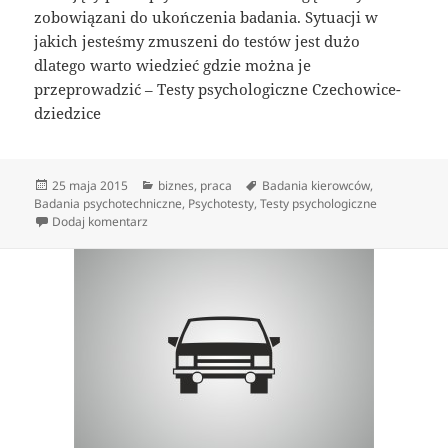
zobowiązani do ukończenia badania. Sytuacji w
jakich jesteśmy zmuszeni do testów jest dużo
dlatego warto wiedzieć gdzie można je
przeprowadzić – Testy psychologiczne Czechowice-
dziedzice
Data
Kategorie
Tagi
25 maja 2015
biznes
,
praca
Badania kierowców
,
publikacji
Badania psychotechniczne
,
Psychotesty
,
Testy psychologiczne
do Centrum Badań Psychologicznych
Dodaj komentarz