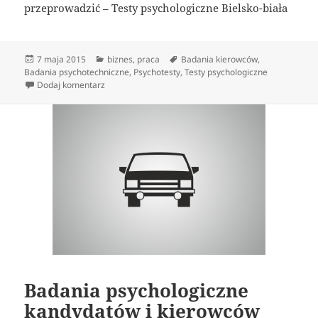
przeprowadzić – Testy psychologiczne Bielsko-biała
Data
Kategorie
Tagi
7 maja 2015
biznes
,
praca
Badania kierowców
,
publikacji
Badania psychotechniczne
,
Psychotesty
,
Testy psychologiczne
do Centrum Badań Psychologicznych
Dodaj komentarz
Badania psychologiczne
kandydatów i kierowców