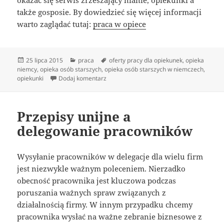
okazać się serwis zrzeszający nianie, opiekunki a
także gosposie. By dowiedzieć się więcej informacji
warto zaglądać tutaj:
praca w opiece
Data
Kategorie
Tagi
25 lipca 2015
praca
oferty pracy dla opiekunek
,
opieka
publikacji
niemcy
,
opieka osób starszych
,
opieka osób starszych w niemczech
,
do Gdzie należy szukać niani?
opiekunki
Dodaj komentarz
Przepisy unijne a
delegowanie pracowników
Wysyłanie pracowników w delegacje dla wielu firm
jest niezwykle ważnym poleceniem. Nierzadko
obecność pracownika jest kluczowa podczas
poruszania ważnych spraw związanych z
działalnością firmy. W innym przypadku chcemy
pracownika wysłać na ważne zebranie biznesowe z