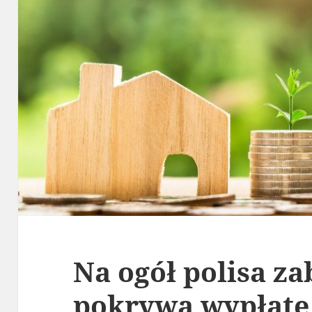
Na ogół polisa z
pokrywa wypłatę