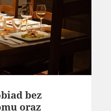
biad bez
omu oraz