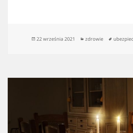
Data
Kategorie
Tagi
22 września 2021
zdrowie
ubezpie
publikacji