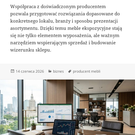
Współpraca z doświadczonym producentem
pozwala przygotować rozwiązania dopasowane do
konkretnego lokalu, branży i sposobu prezentacji
asortymentu. Dzięki temu meble ekspozycyjne stają
się nie tylko elementem wyposażenia, ale ważnym
narzędziem wspierającym sprzedaż i budowanie
wizerunku sklepu.
Data
Kategorie
Tagi
14 czerwca 2026
biznes
producent mebli
publikacji