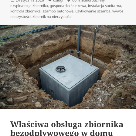
24 stycznia 2026
usługi
dom jednorodzinny
,
publikacji
eksploatacja zbiornika
,
gospodarka ściekowa
,
instalacja sanitarna
,
kontrola zbiornika
,
szambo betonowe
,
użytkowanie szamba
,
wywóz
nieczystości
,
zbiornik na nieczystości
Właściwa obsługa zbiornika
bezodpływowego w domu