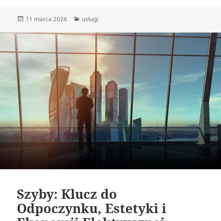
Data
Kategorie
11 marca 2026
usługi
publikacji
Szyby: Klucz do
Odpoczynku, Estetyki i