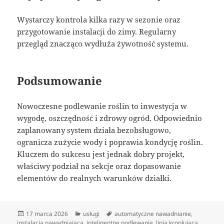
Wystarczy kontrola kilka razy w sezonie oraz
przygotowanie instalacji do zimy. Regularny
przegląd znacząco wydłuża żywotność systemu.
Podsumowanie
Nowoczesne podlewanie roślin to inwestycja w
wygodę, oszczędność i zdrowy ogród. Odpowiednio
zaplanowany system działa bezobsługowo,
ogranicza zużycie wody i poprawia kondycję roślin.
Kluczem do sukcesu jest jednak dobry projekt,
właściwy podział na sekcje oraz dopasowanie
elementów do realnych warunków działki.
Data
Kategorie
Tagi
17 marca 2026
usługi
automatyczne nawadnianie
,
publikacji
instalacja nawadniająca
,
inteligentne podlewanie
,
linia kroplująca
,