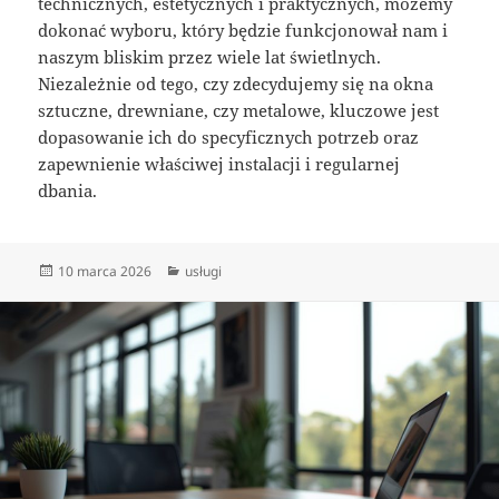
technicznych, estetycznych i praktycznych, możemy
dokonać wyboru, który będzie funkcjonował nam i
naszym bliskim przez wiele lat świetlnych.
Niezależnie od tego, czy zdecydujemy się na okna
sztuczne, drewniane, czy metalowe, kluczowe jest
dopasowanie ich do specyficznych potrzeb oraz
zapewnienie właściwej instalacji i regularnej
dbania.
Data
Kategorie
10 marca 2026
usługi
publikacji